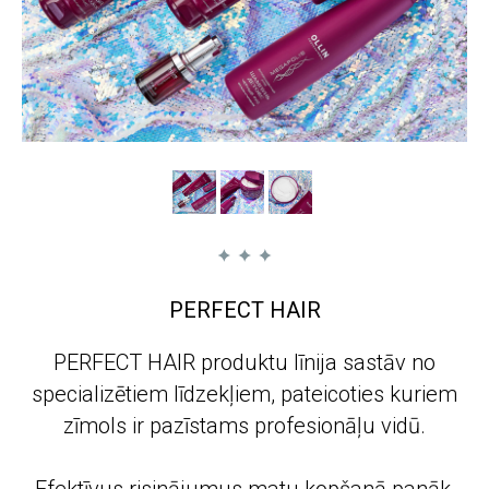
PERFECT HAIR
PERFECT HAIR produktu līnija sastāv no
specializētiem līdzekļiem, pateicoties kuriem
zīmols ir pazīstams profesionāļu vidū.
Efektīvus risinājumus matu kopšanā panāk,