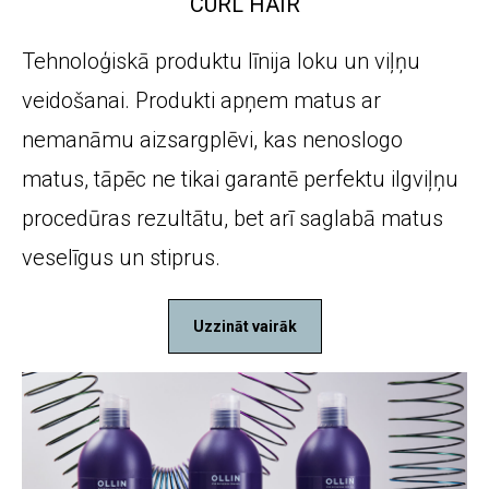
CURL HAIR
Tehnoloģiskā produktu līnija loku un viļņu
veidošanai. Produkti apņem matus ar
nemanāmu aizsargplēvi, kas nenoslogo
matus, tāpēc ne tikai garantē perfektu ilgviļņu
procedūras rezultātu, bet arī saglabā matus
veselīgus un stiprus.
Uzzināt vairāk