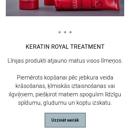
KERATIN ROYAL TREATMENT
Līnijas produkti atjauno matus visos līmeņos.
Piemērots kopšanai pēc jebkura veida
krāsošanas, ķīmiskās iztaisnošanas vai
ilgviļņiem, piešķirot matiem spogulim līdzīgu
spīdumu, gludumu un koptu izskatu.
Uzzināt vairāk